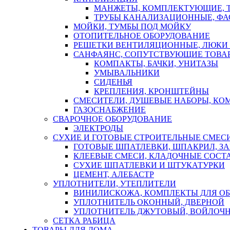
МАНЖЕТЫ, КОМПЛЕКТУЮЩИЕ, 
ТРУБЫ КАНАЛИЗАЦИОННЫЕ, ФА
МОЙКИ, ТУМБЫ ПОД МОЙКУ
ОТОПИТЕЛЬНОЕ ОБОРУДОВАНИЕ
РЕШЕТКИ ВЕНТИЛЯЦИОННЫЕ, ЛЮКИ
САНФАЯНС, СОПУТСТВУЮЩИЕ ТОВАР
КОМПАКТЫ, БАЧКИ, УНИТАЗЫ
УМЫВАЛЬНИКИ
СИДЕНЬЯ
КРЕПЛЕНИЯ, КРОНШТЕЙНЫ
СМЕСИТЕЛИ, ДУШЕВЫЕ НАБОРЫ, К
ГАЗОСНАБЖЕНИЕ
СВАРОЧНОЕ ОБОРУДОВАНИЕ
ЭЛЕКТРОДЫ
СУХИЕ И ГОТОВЫЕ СТРОИТЕЛЬНЫЕ СМЕС
ГОТОВЫЕ ШПАТЛЕВКИ, ШПАКРИЛ, З
КЛЕЕВЫЕ СМЕСИ, КЛАДОЧНЫЕ СОСТ
СУХИЕ ШПАТЛЕВКИ И ШТУКАТУРКИ
ЦЕМЕНТ, АЛЕБАСТР
УПЛОТНИТЕЛИ, УТЕПЛИТЕЛИ
ВИНИЛИСКОЖА, КОМПЛЕКТЫ ДЛЯ ОБ
УПЛОТНИТЕЛЬ ОКОННЫЙ, ДВЕРНОЙ
УПЛОТНИТЕЛЬ ДЖУТОВЫЙ, ВОЙЛОЧ
СЕТКА РАБИЦА
ТОВАРЫ ДЛЯ ДОМА